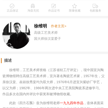
正品保证
淘壶无忧
作品证书
限量收藏
包邮服务
徐维明
作者主页>
高级工艺美术师
国大师徐汉棠爱子
描述
徐维明，工艺美术师资格（江苏省轻工厅评定），现中国宜兴陶
瓷博物馆聘任高级工艺美术师，宜兴著名陶瓷艺术家，1957年生，父
亲徐汉棠、叔叔徐秀棠均为双大师，1976年6月进宜兴紫砂厂学艺，
以父为师；1982年、1986年两次进中央工艺美院陶瓷系进修学习。
作品多次在国内外评比中获奖和被博物馆收藏。
此款《四方石瓢》壶为徐维明老师
一九九四年作品
，壶体表面采