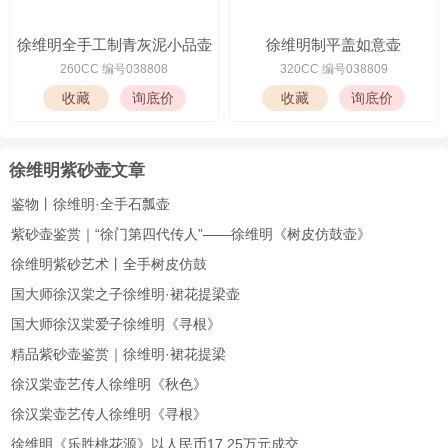
徐维明全手工制青灰泥小品壶
徐维明制平盖如意壶
260CC 编号038808
320CC 编号038809
徐维明紫砂壶文章
鉴物丨徐维明·全手石瓢壶
紫砂壶鉴赏｜“徐门第四代传人”——徐维明《树皮仿鼓壶》
徐维明紫砂艺术丨全手树皮仿鼓
国大师徐汉棠之子徐维明·裙花提梁壶
国大师徐汉棠爱子徐维明《寻根》
精品紫砂壶鉴赏｜徐维明·裙花提梁
徐汉棠壶艺传人徐维明《秋色》
徐汉棠壶艺传人徐维明《寻根》
徐维明《乐胜桃花源》以人民币17.25万元成交