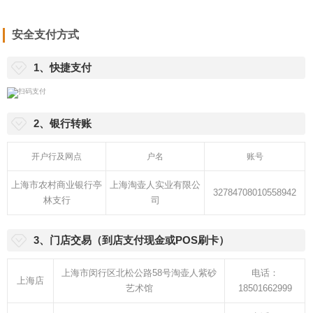
安全支付方式
1、快捷支付
2、银行转账
开户行及网点
户名
账号
上海市农村商业银行亭
上海淘壶人实业有限公
32784708010558942
林支行
司
3、门店交易（到店支付现金或POS刷卡）
上海市闵行区北松公路58号淘壶人紫砂
电话：
上海店
艺术馆
18501662999