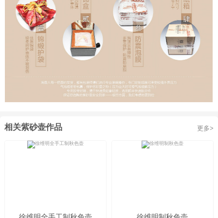
相关紫砂壶作品
更多>
徐维明全手工制秋色壶
徐维明制秋色壶