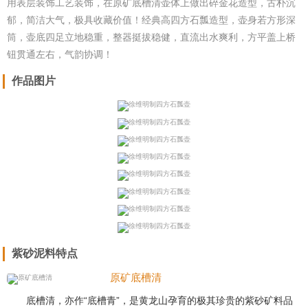
用表层装饰工艺装饰，在原矿底槽清壶体上做出碎金花造型，古朴沉
郁，简洁大气，极具收藏价值！经典高四方石瓢造型，壶身若方形深
筒，壶底四足立地稳重，整器挺拔稳健，直流出水爽利，方平盖上桥
钮贯通左右，气韵协调！
作品图片
紫砂泥料特点
原矿底槽清
底槽清，亦作“底槽青”，是黄龙山孕育的极其珍贵的紫砂矿料品