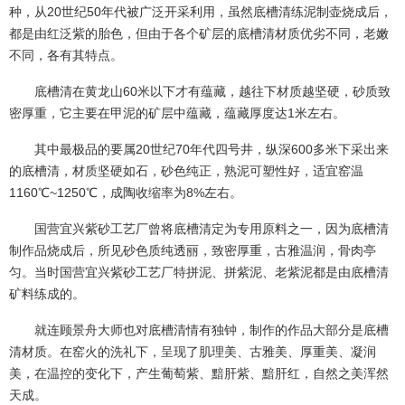
种，从20世纪50年代被广泛开采利用，虽然底槽清练泥制壶烧成后，
都是由红泛紫的胎色，但由于各个矿层的底槽清材质优劣不同，老嫩
不同，各有其特点。
底槽清在黄龙山60米以下才有蕴藏，越往下材质越坚硬，砂质致
密厚重，它主要在甲泥的矿层中蕴藏，蕴藏厚度达1米左右。
其中最极品的要属20世纪70年代四号井，纵深600多米下采出来
的底槽清，材质坚硬如石，砂色纯正，熟泥可塑性好，适宜窑温
1160℃~1250℃，成陶收缩率为8%左右。
国营宜兴紫砂工艺厂曾将底槽清定为专用原料之一，因为底槽清
制作品烧成后，所见砂色质纯透丽，致密厚重，古雅温润，骨肉亭
匀。当时国营宜兴紫砂工艺厂特拼泥、拼紫泥、老紫泥都是由底槽清
矿料练成的。
就连顾景舟大师也对底槽清情有独钟，制作的作品大部分是底槽
清材质。在窑火的洗礼下，呈现了肌理美、古雅美、厚重美、凝润
美，在温控的变化下，产生葡萄紫、黯肝紫、黯肝红，自然之美浑然
天成。