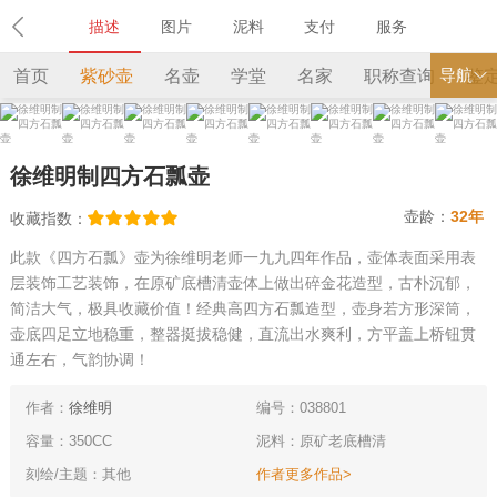
描述
图片
泥料
支付
服务
导航
首页
紫砂壶
名壶
学堂
名家
职称查询
鉴
徐维明制四方石瓢壶
壶龄：
32年
收藏指数：
此款《四方石瓢》壶为徐维明老师一九九四年作品，壶体表面采用表
层装饰工艺装饰，在原矿底槽清壶体上做出碎金花造型，古朴沉郁，
简洁大气，极具收藏价值！经典高四方石瓢造型，壶身若方形深筒，
壶底四足立地稳重，整器挺拔稳健，直流出水爽利，方平盖上桥钮贯
通左右，气韵协调！
作者：
徐维明
编号：038801
容量：350CC
泥料：原矿老底槽清
刻绘/主题：其他
作者更多作品>