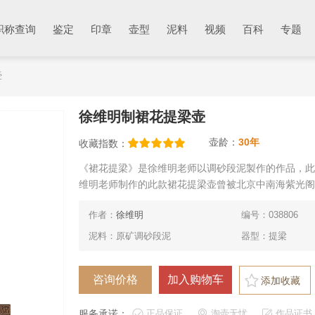
职称查询
鉴定
印章
壶型
泥料
视频
百科
专题
壶
徐维明制裙花提梁壶
壶龄：
30年
收藏指数：
《裙花提梁》是徐维明老师以调砂段泥製作的作品，此
维明老师制作的此款裙花提梁壶曾被北京中南海紫光阁
作者：
徐维明
编号：038806
泥料：原矿调砂段泥
器型：提梁
添加收藏
服务承诺：
正品保证
淘壶无忧
作品证书