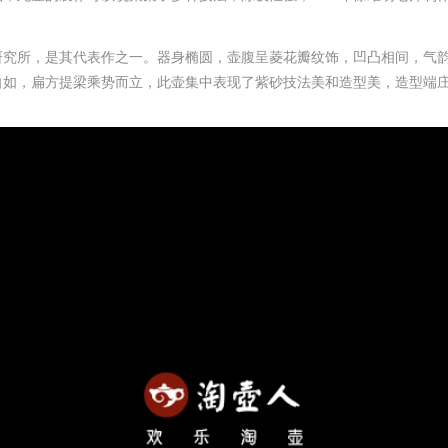
厂研究所，是其代表作之一。
器身椭圆，
壶腹呈
菱花瓣纹饰，凹凸相间，
气
自如
，扁方提梁乘势而立，
此壶集中表现了紫砂技法美和造型美，
造型
端