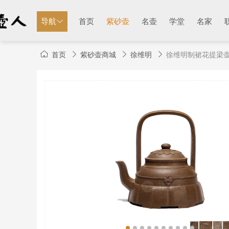
导航
首页
紫砂壶
名壶
学堂
名家
首页
紫砂壶商城
徐维明
徐维明制裙花提梁