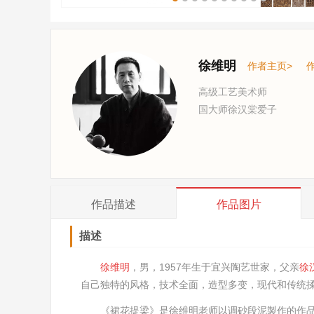
徐维明
作者主页>
高级工艺美术师
国大师徐汉棠爱子
作品
描述
作品
图片
描述
徐维明
，男，1957年生于宜兴陶艺世家，父亲
徐
自己独特的风格，技术全面，造型多变，现代和传统
《
裙花提梁》是徐维明老师以调砂段泥製作的作