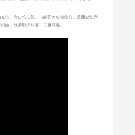
韵充沛。壶
口饰云线
，
与腰圆盖板相吻合，盖面贴如意
庄俏丽
，线条明快
利落
，
古雅有趣。