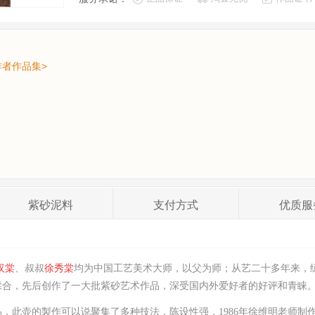
作者作品集>
紫砂
泥料
支付
方式
优质
服
汉棠
、叔叔
徐秀棠
均为中国工艺美术大师，以父为师；从艺二十多年来，
揉合，先后创作了一大批紫砂艺术作品，深受国内外爱好者的好评和青睐
品，此壶的製作可以说聚集了多种技法，陈设性强，
1986年徐维明老师