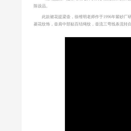
陈设品。
此款裙花提梁壶，徐维明老师作于
1996年紫砂
菱花纹饰，
壶肩中
部贴百结绳纹，
壶流三弯线条流转