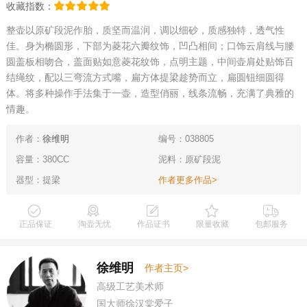
收藏指数：
整壶以原矿段泥作胎，质坚而温润，调以细砂，质感独特，透气性
佳。身为椭圆形，下部为菱花六瓣纹饰，凹凸相间；口饰云肩线与腰
圆盖板相吻合，盖面贴如意菱花纹饰，点明主题，中间壶肩处贴饰百
结绳纹，配以三弯流方式嘴，扁方体提梁趁势而立，扁圆钮细圆得
体。将多种操作手法集于一壶，造型俏丽，线条流畅，充满了典雅的
情趣。
作者：
徐维明
编号：038805
容量：380CC
泥料：原矿段泥
器型：提梁
作者更多作品>
正品保证
淘壶无忧
作品证书
限量收藏
包邮服务
徐维明
作者主页>
高级工艺美术师
国大师徐汉棠爱子