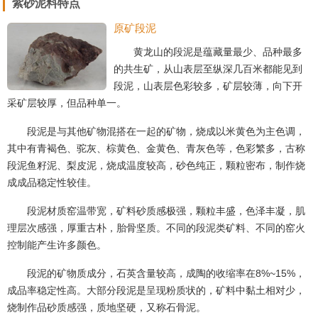
紫砂泥料特点
原矿段泥
黄龙山的段泥是蕴藏量最少、品种最多
的共生矿，从山表层至纵深几百米都能见到
段泥，山表层色彩较多，矿层较薄，向下开
采矿层较厚，但品种单一。
段泥是与其他矿物混搭在一起的矿物，烧成以米黄色为主色调，
其中有青褐色、驼灰、棕黄色、金黄色、青灰色等，色彩繁多，古称
段泥鱼籽泥、梨皮泥，烧成温度较高，砂色纯正，颗粒密布，制作烧
成成品稳定性较佳。
段泥材质窑温带宽，矿料砂质感极强，颗粒丰盛，色泽丰凝，肌
理层次感强，厚重古朴，胎骨坚质。不同的段泥类矿料、不同的窑火
控制能产生许多颜色。
段泥的矿物质成分，石英含量较高，成陶的收缩率在8%~15%，
成品率稳定性高。大部分段泥是呈现粉质状的，矿料中黏土相对少，
烧制作品砂质感强，质地坚硬，又称石骨泥。