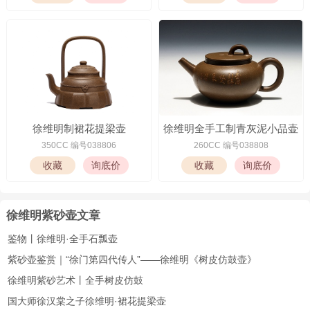
徐维明制裙花提梁壶
徐维明全手工制青灰泥小品壶
350CC 编号038806
260CC 编号038808
徐维明紫砂壶文章
鉴物丨徐维明·全手石瓢壶
紫砂壶鉴赏｜“徐门第四代传人”——徐维明《树皮仿鼓壶》
徐维明紫砂艺术丨全手树皮仿鼓
国大师徐汉棠之子徐维明·裙花提梁壶