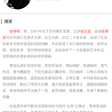
描述
徐维明
，男，1957年生于宜兴陶艺世家，父亲
徐汉棠
、叔叔
徐秀
棠
均为中国工艺美术大师，以父为师；从艺二十多年来，练就了扎实
的基本功和对造型的深刻理解，作品形成了自己独特的风格，技术全
面，造型多变，现代和传统揉合，先后创作了一大批紫砂艺术作品，
深受国内外爱好者的好评和青睐。
整壶以原矿段泥作胎，质坚而温润，调以细砂，质感独特，透气
性佳。身为椭圆形，下部为菱花六瓣纹饰，凹凸相间；口饰云肩线与
腰圆盖板相吻合，盖面贴如意菱花纹饰，点明主题，中间壶肩处贴饰
百结绳纹，配以三弯流方式嘴，扁方体提梁趁势而立，扁圆钮细圆得
体。将多种操作手法集于一壶，造型俏丽，线条流畅，充满了典雅的
情趣。
此壶是作者不断尝试摸索传统与现代“合美”之概念，逐渐形成的