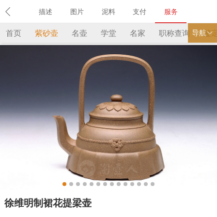
描述
图片
泥料
支付
服务
导航
首页
紫砂壶
名壶
学堂
名家
职称查询
鉴
徐维明制裙花提梁壶