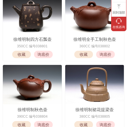
回到顶部
在线咨询
徐维明制四方石瓢壶
徐维明全手工制秋色壶
350CC 编号038801
360CC 编号038802
徐维明制秋色壶
徐维明制裙花提梁壶
390CC 编号038804
380CC 编号038805