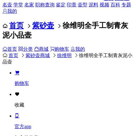
名壶
学堂
名家
职称查询
鉴定
印章
壶型
泥料
视频
百科
专题
我的
首页
紫砂壶
徐维明全手工制青灰
泥小品壶
首页
分类
商城
购物车
我的
首页
紫砂壶商城
徐维明
徐维明全手工制青灰泥小
品壶
购物车
收藏
官方app