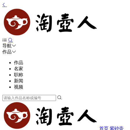
导航
作品
作品
名家
职称
新闻
视频
首页
紫砂壶