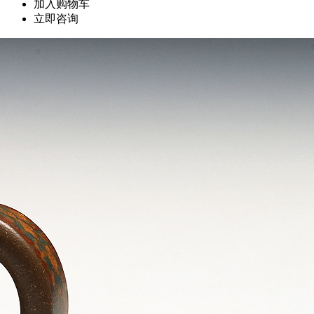
加入购物车
立即咨询