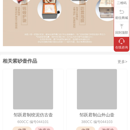
二维码
前往商城
回到顶部
在线咨询
相关紫砂壶作品
更多>
邹跃君制绞泥仿古壶
邹跃君制山外山壶
600CC 编号044101
380CC 编号044103