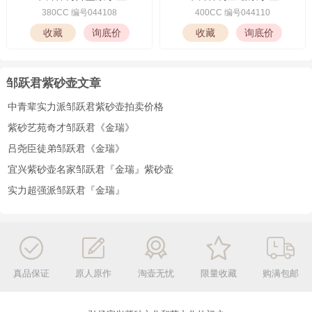
380CC 编号044108
400CC 编号044110
邹跃君紫砂壶文章
中青辈实力派邹跃君紫砂壶拍卖价格
紫砂艺苑奇才邹跃君《金瑞》
吕尧臣徒弟邹跃君《金瑞》
宜兴紫砂壶名家邹跃君『金瑞』紫砂壶
实力超强派邹跃君『金瑞』
真品保证
原人原作
淘壶无忧
限量收藏
购满包邮