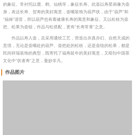
的象征。常衬托以鹿、鹤、仙桃等，象征长寿。此壶以寿星画像为壶
身，表达长寿、贺寿的美好寓意，壶嘴装饰为葫芦状，由于“葫芦”和
“福禄”谐音，所以葫芦也有着健康长寿的寓意和象征。又以松枝为壶
把、松果为壶钮，作品与松搭配，更有“长寿常青”之意。
作品以寿入壶，且采用通绞工艺，营造出亦真亦幻、自然天成的
意境，无论是壶嘴处的葫芦、壶把处的松枝，还是壶纽的松果，都是
民间祥瑞装饰的典型，既寄托了福寿延年的美好寓意，又暗扣中国茶
文化中“饮者寿”之意，曼妙非凡。
作品图片