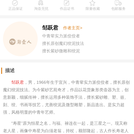
正品保证
淘壶无忧
作品证书
限量收藏
包邮服务
邹跃君
作者主页>
中青辈实力派佼佼者
擅长原创魔幻绞泥技法
擅长紫砂微雕和绞泥
描述
邹跃君
，男，1966年生于宜兴，中青辈实力派佼佼者，擅长原创
魔幻绞泥技法。为今紫砂艺苑奇才，作品以花货象形类壶器为主，创
意新颖，细腻传神，擅长运用多种装饰手法，擅长紫砂雕、塑、嵌、
刻、绞、书画等技艺，尤善绞泥及微型雕塑，新品迭出。是实力超
强，风格明显的中青年艺师。
“寿星”原为恒星之名，与福、禄连在一起，是三星之一。现又称
老人星，画像中寿星为白须老翁，持杖，额部隆起，古人作长寿老人