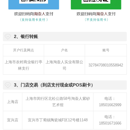
2、银行转账
开户行及网点
户名
账号
上海市农村商业银行亭
上海淘壶人实业有限公
32784708010558942
林支行
司
3、门店交易（到店支付现金或POS刷卡）
上海市闵行区北松公路58号淘壶人紫砂
电话：
上海店
艺术馆
18501662999
电话：
宜兴店
宜兴市丁蜀镇陶瓷城F区12号楼1148
18501671666