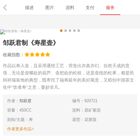
导航
首页
紫砂壶
名壶
学堂
名家
职称查询
鉴
描述
图片
泥料
支付
服务
邹跃君制《寿星壶》
收藏指数：
作品以寿入壶，且采用通绞工艺，营造出亦真亦幻、自然天成的意
境，无论是壶嘴处的葫芦、壶把处的松枝，还是壶纽的松果，都是民
间祥瑞装饰的典型，既寄托了福寿延年的美好寓意，又暗扣中国茶文
化中“饮者寿”之意，曼妙非凡。
作者：
邹跃君
编号：920721
容量：450CC
泥料：原矿紫泥
刻绘/主题：寿
器型：花塑器
作者更多作品>