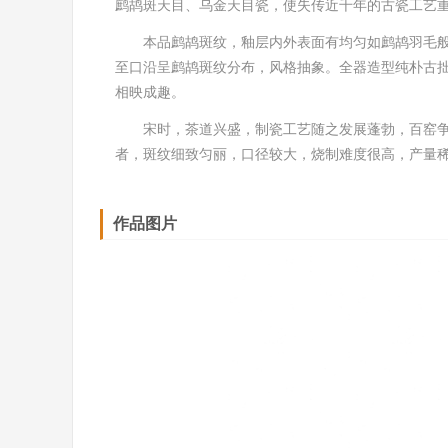
鹧鸪斑天目、乌金天目瓷，使失传近千年的古瓷工艺
本品鹧鸪斑纹，釉层内外表面有均匀如鹧鸪羽毛
至口沿呈鹧鸪斑纹分布，风格抽象。全器造型纯朴古
相映成趣。
宋时，茶道兴盛，制瓷工艺随之发展蓬勃，百窑
者，斑纹细致匀丽，口径较大，烧制难度很高，产量
作品图片