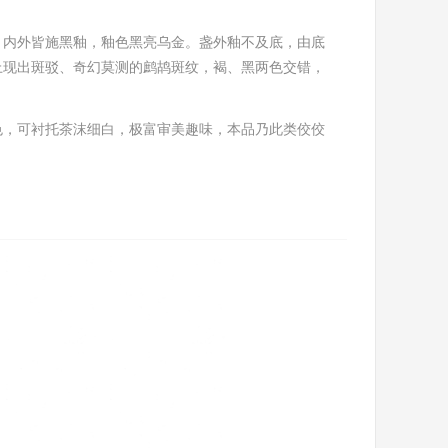
，内外皆施黑釉，釉色黑亮乌金。盏外釉不及底，由底
上现出斑驳、奇幻莫测的鹧鸪斑纹，褐、黑两色交错，
色，可衬托茶沫细白，极富审美趣味，本品乃此类佼佼