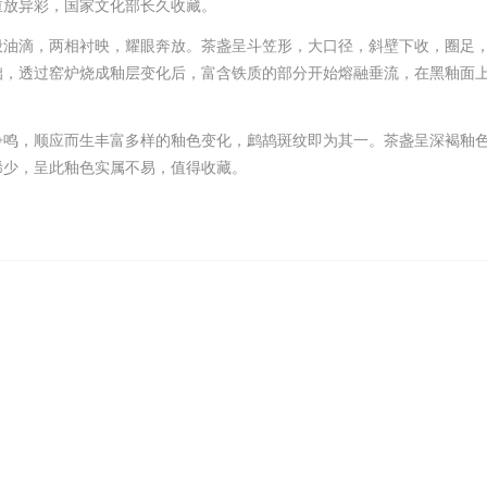
重放异彩，
国家
文化部长久收藏。
般油滴，两相衬映，耀眼奔放。茶盏呈斗笠形，大口径，斜壁下收，圈足
拙，透过窑炉烧成釉层变化后，富含铁质的部分开始熔融垂流，在黑釉面
争鸣，顺应而生丰富多样的釉色变化，鹧鸪斑纹即为其一。茶盏呈深褐釉
稀少，呈此釉色实属不易，值得收藏。