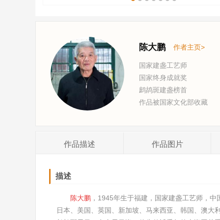
陈大鹏
作者主页>
国家建盏工艺师
国家终身成就奖
鹧鸪斑建盏榜首
作品被国家文化部收藏
作品
描述
作品
图片
描述
陈大鹏
，1945年生于福建，国家建盏工艺师，
日本、美国、英国、新加坡、马来西亚、韩国、澳大利