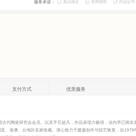
服务承诺：
真品保证
老师授权
作品证书
支付
方式
优质
服务
中国古代陶瓷研究会会员。以其手艺超凡，作品表现力极强，业内早已闻
亚、港澳、台地区名家收藏。潜心致力于建盏创作与技艺恢复，自1979