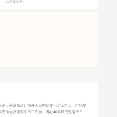
包邮服务
名遐迩，获邀多次赴海外天目陶瓷文化交流大会，作品被
年受命恢复建窑失传工艺始，潜心40年研究兔毫天目、