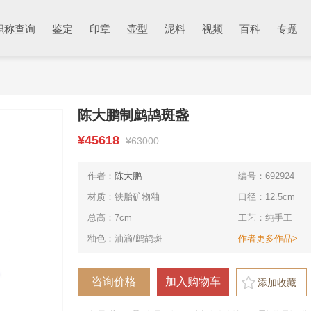
职称查询
鉴定
印章
壶型
泥料
视频
百科
专题
陈大鹏制鹧鸪斑盏
¥45618
¥63000
作者：
陈大鹏
编号：692924
材质：铁胎矿物釉
口径：12.5cm
总高：7cm
工艺：纯手工
釉色：油滴/鹧鸪斑
作者更多作品>
添加收藏