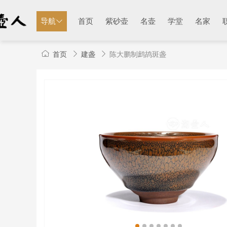
导航
首页
紫砂壶
名壶
学堂
名家
首页
建盏
陈大鹏制鹧鸪斑盏