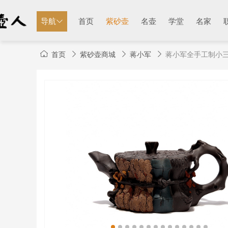
导航
首页
紫砂壶
名壶
学堂
名家
首页
紫砂壶商城
蒋小军
蒋小军全手工制小