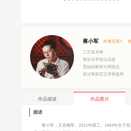
蒋小军
作者主页>
工艺美术师
擅长全手技法花器
受姑妈蒋蓉大师指点
祖父蒋挺芝父亲蒋盘明
作品
描述
作品
图片
描述
蒋小军，又名晓军，2011年国工。1964年