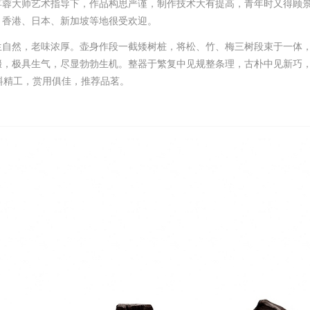
蒋蓉大师艺术指导下，作品构思严谨，制作技术大有提高，青年时又得顾
湾、香港、日本、新加坡等地很受欢迎。
生自然，老味浓厚。壶身作段一截矮树桩，将松、竹、梅三树段束于一体
缀，极具生气，尽显勃勃生机。整器于繁复中见规整条理，古朴中见新巧
好料精工，赏用俱佳，推荐品茗。