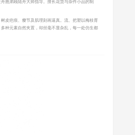
景舟胞弟顾陆舟大师指导。擅长花货与杂件小品的制
，树皮疤痕、瘿节及肌理刻画逼真。流、把塑以梅枝胥
，多种元素自然夹置，却丝毫不显杂乱，每一处仿生都