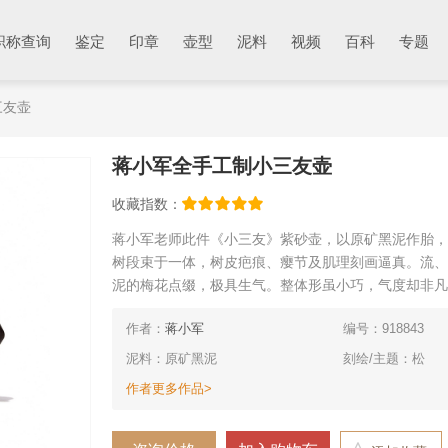
职称查询
鉴定
印章
壶型
泥料
视频
百科
专题
三友壶
蒋小军全手工制小三友壶
收藏指数：
蒋小军老师此件《小三友》紫砂壶，以原矿黑泥作胎，
树段束于一体，树皮疤痕、瘿节及肌理刻画逼真。流、
泥的梅花点缀，极具生气。整体形虽小巧，气度却非凡
作者：
蒋小军
编号：918843
泥料：原矿黑泥
刻绘/主题：松
作者更多作品>