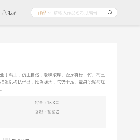
作品
我的
全手精工，仿生自然，老味浓厚。壶身将松、竹、梅三
把塑以梅枝胥出，比例加大，气势十足。壶身段泥与红
。
容量：150CC
器型：花塑器