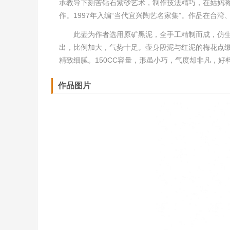
承教导下刻苦钻石紫砂艺术，制作技法精巧，在姑妈
作。1997年入编“当代宜兴陶艺名家集”。作品在台
此壶为作者选用原矿黑泥，全手工精制而成，仿
出，比例加大，气势十足。壶身段泥与红泥的梅花点
精致细腻。150CC容量，形虽小巧，气度却非凡，
作品图片