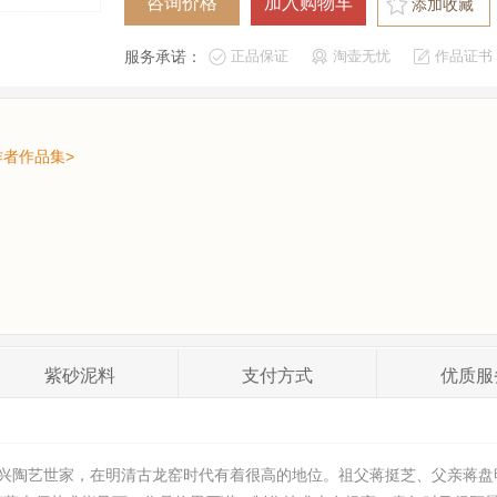
添加收藏
服务承诺：
正品保证
淘壶无忧
作品证书
作者作品集>
紫砂
泥料
支付
方式
优质
服
生于宜兴陶艺世家，在明清古龙窑时代有着很高的地位。祖父蒋挺芝、父亲蒋