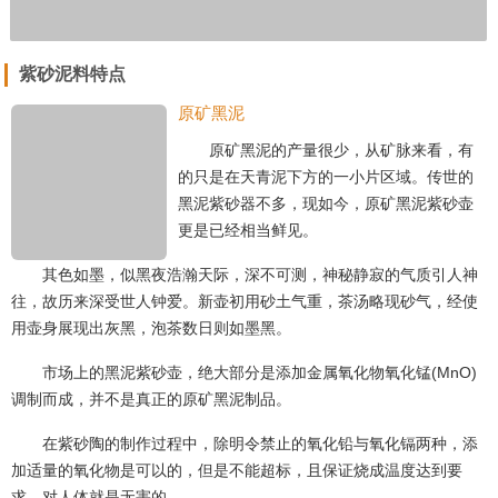
紫砂泥料特点
原矿黑泥
原矿黑泥的产量很少，从矿脉来看，有
的只是在天青泥下方的一小片区域。传世的
黑泥紫砂器不多，现如今，原矿黑泥紫砂壶
更是已经相当鲜见。
其色如墨，似黑夜浩瀚天际，深不可测，神秘静寂的气质引人神
往，故历来深受世人钟爱。新壶初用砂土气重，茶汤略现砂气，经使
用壶身展现出灰黑，泡茶数日则如墨黑。
市场上的黑泥紫砂壶，绝大部分是添加金属氧化物氧化锰(MnO)
调制而成，并不是真正的原矿黑泥制品。
在紫砂陶的制作过程中，除明令禁止的氧化铅与氧化镉两种，添
加适量的氧化物是可以的，但是不能超标，且保证烧成温度达到要
求，对人体就是无害的。