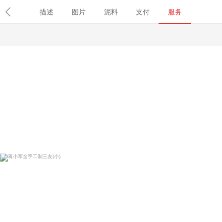
导航
首页
紫砂壶
名壶
学堂
名家
职称查询
鉴
描述
图片
泥料
支付
服务