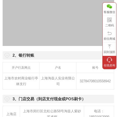
客服微信
二维码
前往商城
回到顶部
2、银行转账
在线咨询
开户行及网点
户名
账号
上海市农村商业银行亭
上海淘壶人实业有限公
32784708010558942
林支行
司
3、门店交易（到店支付现金或POS刷卡）
上海市闵行区北松公路58号淘壶人紫砂
电话：
上海店
艺术馆
18501662999