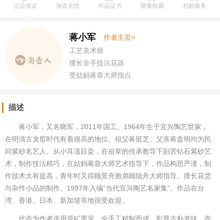
正品保证
淘壶无忧
作品证书
限量收藏
包邮服务
蒋小军
作者主页>
工艺美术师
擅长全手技法花器
受姑妈蒋蓉大师指点
祖父蒋挺芝父亲蒋盘明
描述
蒋小军，又名晓军，2011年国工。1964年生于宜兴陶艺世家，
在明清古龙窑时代有着很高的地位。祖父蒋挺芝、父亲蒋盘明均为民
间紫砂名艺人。从小耳濡目染，在祖辈的传承教导下刻苦钻石紫砂艺
术，制作技法精巧，在姑妈蒋蓉大师艺术指导下，作品构思严谨，制
作技术大有提高，青年时又得顾景舟胞弟顾陆舟大师指导。擅长花货
与杂件小品的制作。1997年入编“当代宜兴陶艺名家集”。作品在台
湾、香港、日本、新加坡等地很受欢迎。
此壶为作者选用原矿黑泥，全手工精制而成，彰显古朴老味。壶