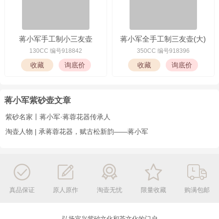
蒋小军手工制小三友壶
蒋小军全手工制三友壶(大)
130CC 编号918842
350CC 编号918396
蒋小军紫砂壶文章
紫砂名家丨蒋小军·蒋蓉花器传承人
淘壶人物 | 承蒋蓉花器，赋古松新韵——蒋小军
真品保证
原人原作
淘壶无忧
限量收藏
购满包邮
弘扬宜兴紫砂文化和茶文化的门户