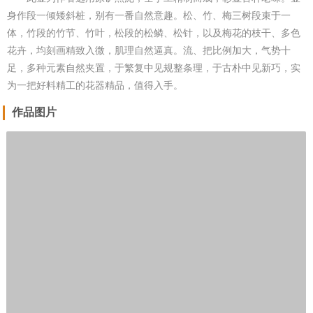
身作段一倾矮斜桩，别有一番自然意趣。松、竹、梅三树段束于一
体，竹段的竹节、竹叶，松段的松鳞、松针，以及梅花的枝干、多色
花卉，均刻画精致入微，肌理自然逼真。流、把比例加大，气势十
足，多种元素自然夹置，于繁复中见规整条理，于古朴中见新巧，实
为一把好料精工的花器精品，值得入手。
作品图片