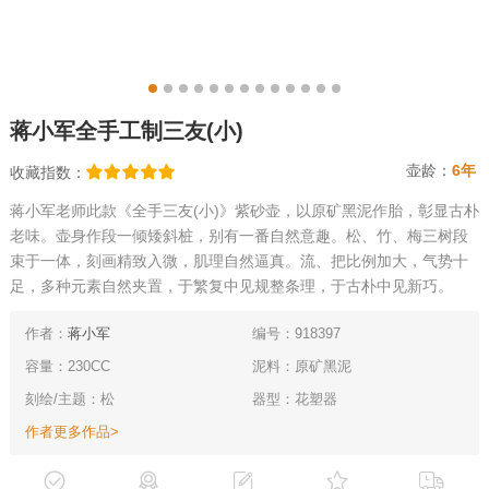
蒋小军全手工制三友(小)
壶龄：
6年
收藏指数：
蒋小军老师此款《全手三友(小)》紫砂壶，以原矿黑泥作胎，彰显古朴
老味。壶身作段一倾矮斜桩，别有一番自然意趣。松、竹、梅三树段
束于一体，刻画精致入微，肌理自然逼真。流、把比例加大，气势十
足，多种元素自然夹置，于繁复中见规整条理，于古朴中见新巧。
作者：
蒋小军
编号：918397
容量：230CC
泥料：原矿黑泥
刻绘/主题：松
器型：花塑器
作者更多作品>