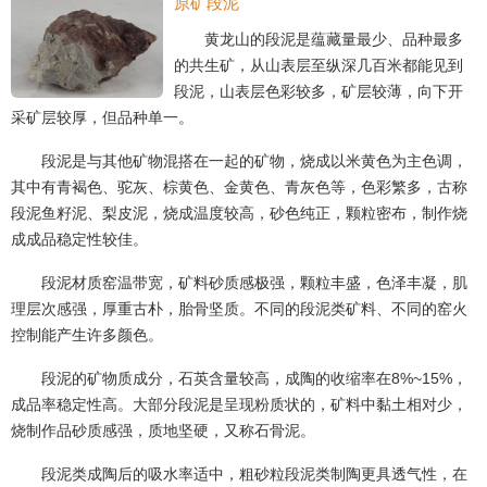
原矿段泥
黄龙山的段泥是蕴藏量最少、品种最多
的共生矿，从山表层至纵深几百米都能见到
段泥，山表层色彩较多，矿层较薄，向下开
采矿层较厚，但品种单一。
段泥是与其他矿物混搭在一起的矿物，烧成以米黄色为主色调，
其中有青褐色、驼灰、棕黄色、金黄色、青灰色等，色彩繁多，古称
段泥鱼籽泥、梨皮泥，烧成温度较高，砂色纯正，颗粒密布，制作烧
成成品稳定性较佳。
段泥材质窑温带宽，矿料砂质感极强，颗粒丰盛，色泽丰凝，肌
理层次感强，厚重古朴，胎骨坚质。不同的段泥类矿料、不同的窑火
控制能产生许多颜色。
段泥的矿物质成分，石英含量较高，成陶的收缩率在8%~15%，
成品率稳定性高。大部分段泥是呈现粉质状的，矿料中黏土相对少，
烧制作品砂质感强，质地坚硬，又称石骨泥。
段泥类成陶后的吸水率适中，粗砂粒段泥类制陶更具透气性，在