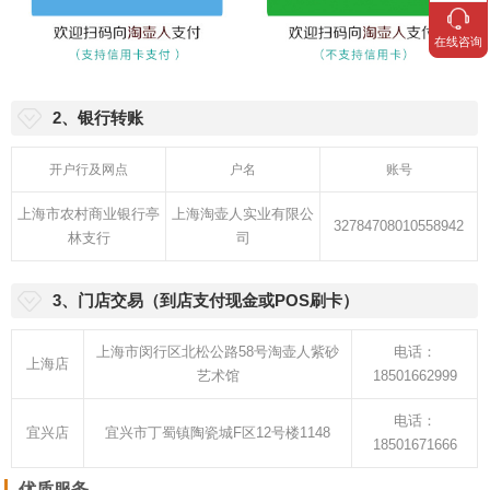
在线咨询
2、银行转账
开户行及网点
户名
账号
上海市农村商业银行亭
上海淘壶人实业有限公
32784708010558942
林支行
司
3、门店交易（到店支付现金或POS刷卡）
上海市闵行区北松公路58号淘壶人紫砂
电话：
上海店
艺术馆
18501662999
电话：
宜兴店
宜兴市丁蜀镇陶瓷城F区12号楼1148
18501671666
优质服务