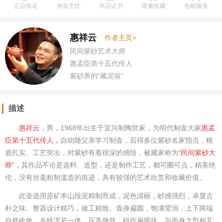
正品保证
淘壶无忧
作品证书
限量收藏
包邮服务
惠祥云
作者主页>
民间紫砂艺术大师
惠孟臣第十五代传人
紫砂界的“藏泥翁”
描述
惠祥云
，男，1968年出生于宜兴制陶世家，为明代制壶大家
惠孟
臣第十五代传人，
自幼随父亲学习制壶，后得多位紫砂名家指点，根
底扎实、工艺突出，对紫砂有着很深的感悟，被藏家称为
“民间紫砂大
师”，
其
作品不论是选料、造型，还是制作工艺，都可圈可点，精美绝
伦，没有丝毫粗制滥造的痕迹，具有较强的艺术欣赏和收藏价值。
此壶选用原矿本山段泥精制而成，泥色清丽，砂感强烈，卓显古
朴之味。整器设计精巧，做工精致。壶身扁圆，饱满莹润，上下两端
自然收敛，走线浑若一体。压盖微鼓，钮作扁圆状，与壶身之型相互