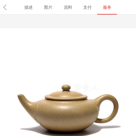
导航
首页
紫砂壶
名壶
学堂
名家
职称查询
鉴
描述
图片
泥料
支付
服务