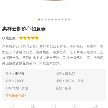
惠祥云制称心如意壶
收藏指数：
惠祥云老师《称心如意》紫砂壶为以原矿本山段泥作胎，从选料、造
型至制作皆融入巧思。壶身扁圆，饱满莹润，上下两端自然收敛，走
线浑若一体。弯流曲线上扬，出水爽利，别具一番气韵，流、把与壶
身连接处皆以花瓣装饰，寓意吉祥如意。
作者：
惠祥云
编号：918174
容量：270CC
泥料：原矿本山段泥
刻绘/主题：如意
器型：圆器
作者更多作品>