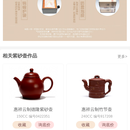
相关紫砂壶作品
更多>
惠祥云制德隆紫砂壶
惠祥云制竹节壶
150CC 编号0422351
240CC 编号917208