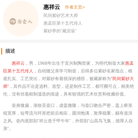
惠祥云
作者主页>
民间紫砂艺术大师
惠孟臣第十五代传人
紫砂界的“藏泥翁”
描述
惠祥云
，男，1968年出生于宜兴制陶世家，为明代制壶大家
惠孟
臣第十五代传人，
自幼随父亲学习制壶，后得多位紫砂名家指点，根
底扎实、工艺突出，对紫砂有着很深的感悟，被藏家称为
“民间紫砂大
师”，
其
作品不论是选料、造型，还是制作工艺，都可圈可点，精美绝
伦，没有丝毫粗制滥造的痕迹，具有较强的艺术欣赏和收藏价值。
壶身微扁，渐收至壶口，虚盖微隆，与壶口吻合严密，盖上桥形
钮宽厚，短弯流与环形把前后相应，圆润饱满，敦厚稳重，颇有道洪
之风。壶内底部刻“祥云造于甲午年”，外部刻“山高鸟飞集，德厚人自
亲”。