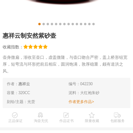
惠祥云制安然紫砂壶
收藏指数：
壶身微扁，渐收至壶口，虚盖微隆，与壶口吻合严密，盖上桥形钮宽
厚，短弯流与环形把前后相应，圆润饱满，敦厚稳重，颇有道洪之
风。
作者：
惠祥云
编号：042230
容量：320CC
泥料：大红袍朱砂
刻绘/主题：光货
作者更多作品>
正品保证
淘壶无忧
作品证书
限量收藏
包邮服务