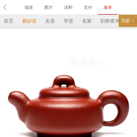
描述
图片
泥料
支付
服务
导航
首页
紫砂壶
名壶
学堂
名家
职称查询
鉴