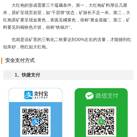
源自明代周高起《阳羡茗壶系》，书中称为
朱砂红。大红袍蕴藏在黄龙山周边地区赵庄山、沙山、红卫、小煤
窑、丘陵山坡一带，分布在山表层嫩泥的矿层里。
在万吨嫩泥中求得百吨红泥，在百吨红泥料中，分拣出一吨红
泥，在一吨红泥中才能挑选出
5
千克左右的极品朱泥。这就是令玩壶
藏家梦以求、大加推崇的大红袍。
能称得上大红袍的朱泥，需达到红似朱砂的色泽，如古代将军披
在身上的红色战袍。质地要温润如玉，肌理要滑如凝脂。
大红袍的形成需要三个蕴藏条件。第一，大红袍矿料厚仅几厘
米，原矿呈现页岩层，如
“千层饼”状态，矿脉长不足一米。第二，大
红袍原矿要呈现金黄色，表面见橘黄色，俗称“黄金底板”。第三，矿
料要见到褐铁色片状，俗称“铁锅片”。
也就是说矿里的三氧化二铁要达到30%左右的含量，才能烧到红
似朱砂，艳红如大红袍。
安全支付方式