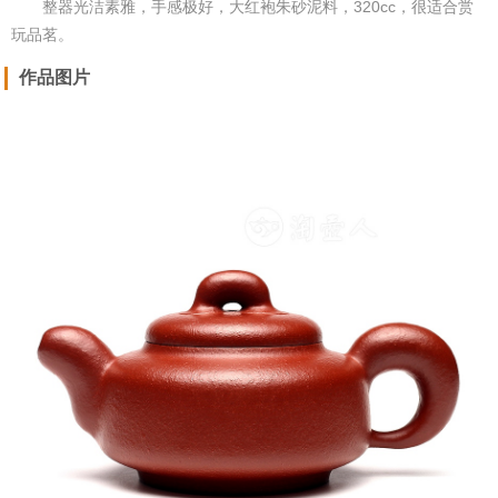
整器光洁素雅，手感极好，大红袍朱砂泥料，320cc，很适合赏
玩品茗。
作品图片