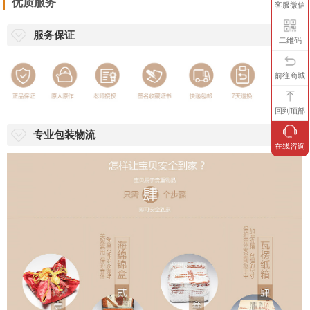
32784708010558942
客服微信
林支行
司
二维码
3、门店交易（到店支付现金或POS刷卡）
前往商城
上海市闵行区北松公路58号淘壶人紫砂
电话：
上海店
艺术馆
18501662999
回到顶部
电话：
宜兴店
宜兴市丁蜀镇陶瓷城F区12号楼1148
18501671666
在线咨询
优质服务
服务保证
专业包装物流