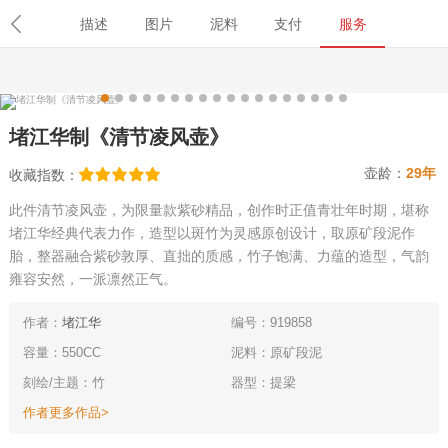
导航
首页
紫砂壶
名壶
学堂
名家
职称查询
鉴
描述
图片
泥料
支付
服务
堵江华制《清节凌风壶》
壶龄：
29年
收藏指数：
此件清节凌风壶，为限量款紫砂精品，创作时正值青壮年时期，堪称
堵江华经典代表力作，造型以斑竹为灵感原创设计，取原矿段泥作
胎，整器融合紫砂敦厚、直拙的质感，竹子饱满、力蕴的造型，气韵
雍容安然，一派凛然正气。
作者：
堵江华
编号：919858
容量：550CC
泥料：原矿段泥
刻绘/主题：竹
器型：提梁
作者更多作品>