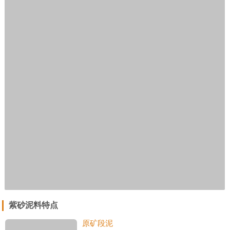
紫砂泥料特点
原矿段泥