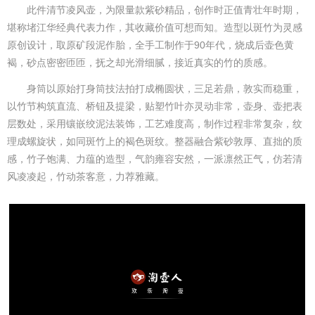
此件清节凌风壶，为限量款紫砂精品，创作时正值青壮年时期，
堪称堵江华经典代表力作，其收藏价值可想而知。造型以斑竹为灵感
原创设计，取原矿段泥作胎，全手工制作于90年代，烧成后壶色黄
褐，砂点密密匝匝，抚之却光滑细腻，接近真实的竹的质感。
身筒以原始打身筒技法拍打成椭圆状，三足若鼎，敦实而稳重，
以竹节构筑直流、桥钮及提梁，贴塑竹叶亦灵动非常，壶身、壶把表
层数处，采用镶嵌绞泥法装饰，工艺难度高，制作过程非常复杂，纹
理成螺旋状，如同斑竹上的褐色斑纹。整器融合紫砂敦厚、直拙的质
感，竹子饱满、力蕴的造型，气韵雍容安然，一派凛然正气，仿若清
风凌凌起，竹动茶客意，力荐雅藏。