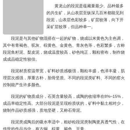
黄龙山的段泥是蕴藏量最少、品种最多
的共生矿，从山表层至纵深几百米都能见到
段泥，山表层色彩较多，矿层较薄，向下开
采矿层较厚，但品种单一。
段泥是与其他矿物混搭在一起的矿物，烧成以米黄色为主色调，
其中有青褐色、驼灰、棕黄色、金黄色、青灰色等，色彩繁多，古称
段泥鱼籽泥、梨皮泥，烧成温度较高，砂色纯正，颗粒密布，制作烧
成成品稳定性较佳。
段泥材质窑温带宽，矿料砂质感极强，颗粒丰盛，色泽丰凝，肌
理层次感强，厚重古朴，胎骨坚质。不同的段泥类矿料、不同的窑火
控制能产生许多颜色。
段泥的矿物质成分，石英含量较高，成陶的收缩率在8%~15%，
成品率稳定性高。大部分段泥是呈现粉质状的，矿料中黏土相对少，
烧制作品砂质感强，质地坚硬，又称石骨泥。
段泥类成陶后的吸水率适中，粗砂粒段泥类制陶更具透气性，在
传世的作品当中，有古铜、棕黄、褐色、豆青。