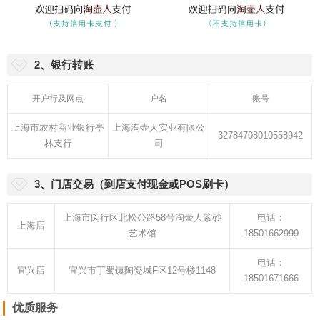
2、银行转账
开户行及网点
户名
账号
上海市农村商业银行亭
上海淘壶人实业有限公
32784708010558942
林支行
司
3、门店交易（到店支付现金或POS刷卡）
上海市闵行区北松公路58号淘壶人紫砂
电话：
上海店
艺术馆
18501662999
电话：
宜兴店
宜兴市丁蜀镇陶瓷城F区12号楼1148
18501671666
优质服务