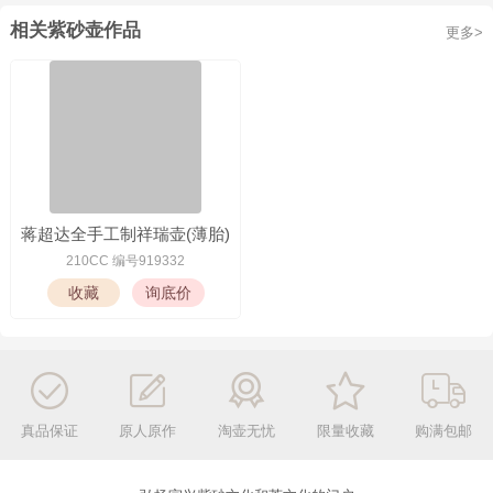
相关紫砂壶作品
更多>
蒋超达全手工制祥瑞壶(薄胎)
210CC 编号919332
真品保证
原人原作
淘壶无忧
限量收藏
购满包邮