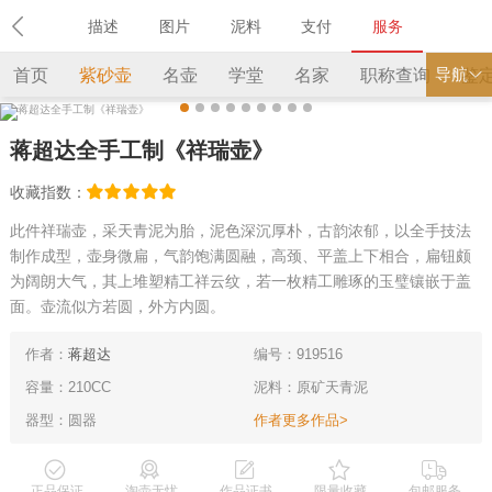
描述
图片
泥料
支付
服务
导航
首页
紫砂壶
名壶
学堂
名家
职称查询
鉴
蒋超达全手工制《祥瑞壶》
收藏指数：
此件祥瑞壶，采天青泥为胎，泥色深沉厚朴，古韵浓郁，以全手技法
制作成型，壶身微扁，气韵饱满圆融，高颈、平盖上下相合，扁钮颇
为阔朗大气，其上堆塑精工祥云纹，若一枚精工雕琢的玉璧镶嵌于盖
面。壶流似方若圆，外方内圆。
作者：
蒋超达
编号：919516
容量：210CC
泥料：原矿天青泥
器型：圆器
作者更多作品>
正品保证
淘壶无忧
作品证书
限量收藏
包邮服务