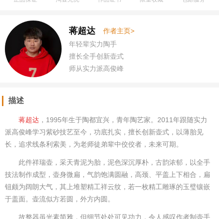
蒋超达
作者主页>
年轻辈实力陶手
擅长全手创新壶式
师从实力派高俊峰
功力非常值得期待
描述
蒋超达
，1995年生于陶都宜兴，青年陶艺家。2011年跟随实力
派高俊峰学习紫砂技艺至今，功底扎实，擅长创新壶式，以薄胎见
长，追求线条利索美，为老师徒弟辈中佼佼者，未来可期。
此件祥瑞壶，采天青泥为胎，泥色深沉厚朴，古韵浓郁，以全手
技法制作成型，壶身微扁，气韵饱满圆融，高颈、平盖上下相合，扁
钮颇为阔朗大气，其上堆塑精工祥云纹，若一枚精工雕琢的玉璧镶嵌
于盖面。壶流似方若圆，外方内圆。
故整器虽光素简雅，但细节处处可见功力，令人感叹作者制壶手