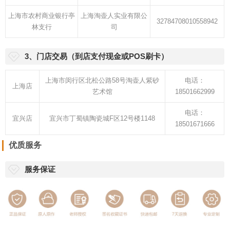
上海市农村商业银行亭
上海淘壶人实业有限公
32784708010558942
林支行
司
3、门店交易（到店支付现金或POS刷卡）
上海市闵行区北松公路58号淘壶人紫砂
电话：
上海店
艺术馆
18501662999
电话：
宜兴店
宜兴市丁蜀镇陶瓷城F区12号楼1148
18501671666
优质服务
服务保证