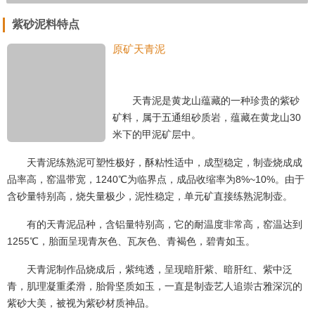
紫砂泥料特点
原矿天青泥
天青泥是黄龙山蕴藏的一种珍贵的紫砂
矿料，属于五通组砂质岩，蕴藏在黄龙山
30
米下的甲泥矿层中。
天青泥练熟泥可塑性极好，酥粘性适中，成型稳定，制壶烧成成
品率高，窑温带宽，
1240℃
为临界点，成品收缩率为
8%~10%
。由于
含砂量特别高，烧失量极少，泥性稳定，单元矿直接练熟泥制壶。
有的天青泥品种，含铝量特别高，它的耐温度非常高，窑温达到
1255℃
，胎面呈现青灰色、瓦灰色、青褐色，碧青如玉。
天青泥制作品烧成后，紫纯透，呈现暗肝紫、暗肝红、紫中泛
青，肌理凝重柔滑，胎骨坚质如玉，一直是制壶艺人追崇古雅深沉的
紫砂大美，被视为紫砂材质神品。