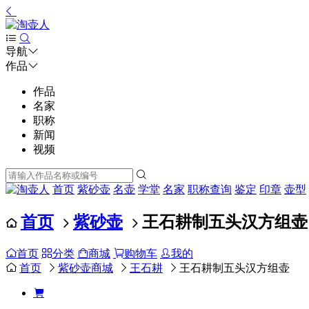
导航
作品
作品
名家
职称
新闻
视频
首页
紫砂壶
名壶
学堂
名家
职称查询
鉴定
印章
壶型
首页
紫砂壶
王石耕制五头汉方组壶
首页
分类
商城
购物车
我的
首页
紫砂壶商城
王石耕
王石耕制五头汉方组壶